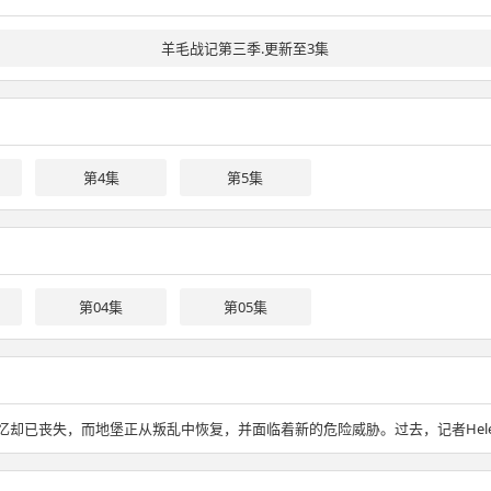
羊毛战记第三季.更新至3集
第4集
第5集
第04集
第05集
，但记忆却已丧失，而地堡正从叛乱中恢复，并面临着新的危险威胁。过去，记者Helen Dre