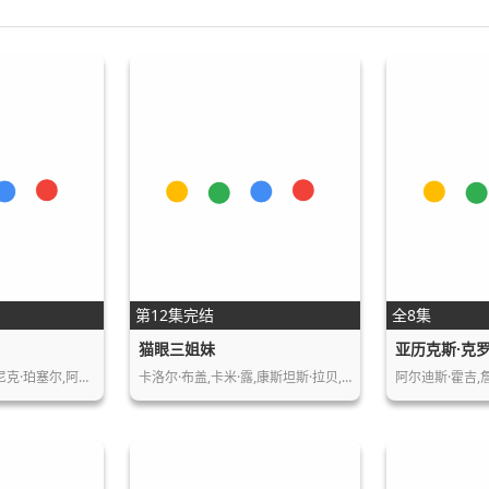
第12集完结
全8集
猫眼三姐妹
亚历克斯·克
温特沃斯·米勒,多米尼克·珀塞尔,阿莫里·…
卡洛尔·布盖,卡米·露,康斯坦斯·拉贝,辛…