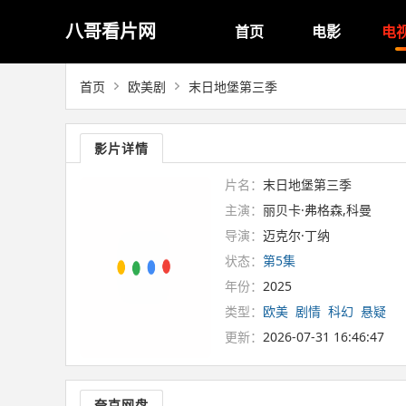
八哥看片网
首页
电影
电
首页
欧美剧
末日地堡第三季
影片详情
片名：
末日地堡第三季
主演：
丽贝卡·弗格森,科曼
导演：
迈克尔·丁纳
状态：
第5集
年份：
2025
类型：
欧美
剧情
科幻
悬疑
更新：
2026-07-31 16:46:47
夸克网盘