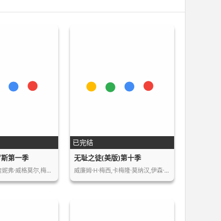
已完结
罗斯第一季
无耻之徒(美版)第十季
阿尔迪斯·霍吉,詹妮弗·威格莫尔,梅赛德斯…
威廉姆·H·梅西,卡梅隆·莫纳汉,伊森·卡…