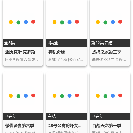
全8集
4集全
第22集完结
神机奇缘
恶搞之家第三季
亚历克斯·克罗斯第一季
阿尔迪斯·霍吉,詹妮弗·威格莫尔,梅赛德斯…
科林·汉克斯,J·K·西蒙斯,凯瑟琳·欧哈拉…
塞思·麦克法兰,赛斯·格林
已完结
完结
已完结
傲骨贤妻第六季
百战天龙第一季
23号公寓的坏女孩第二季