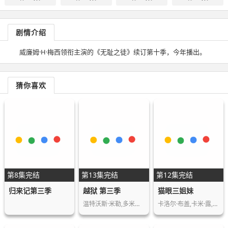
剧情介绍
威廉姆·H·梅西领衔主演的《无耻之徒》续订第十季，今年播出。
猜你喜欢
第8集完结
第13集完结
第12集完结
归来记第三季
越狱 第三季
猫眼三姐妹
温特沃斯·米勒,多米尼克·珀塞尔,阿莫里·…
卡洛尔·布盖,卡米·露,康斯坦斯·拉贝,辛…