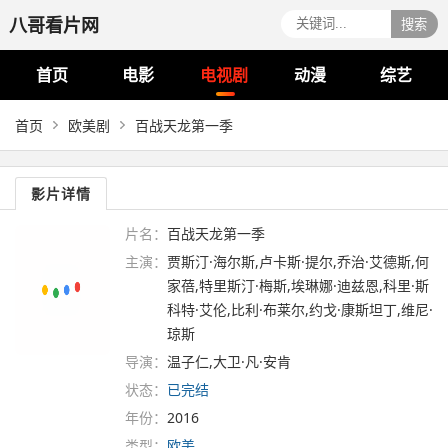
八哥看片网
搜索
首页
电影
电视剧
动漫
综艺
首页
欧美剧
百战天龙第一季
影片详情
片名：
百战天龙第一季
主演：
贾斯汀·海尔斯,卢卡斯·提尔,乔治·艾德斯,何
家蓓,特里斯汀·梅斯,埃琳娜·迪兹恩,科里·斯
科特·艾伦,比利·布莱尔,约戈·康斯坦丁,维尼·
琼斯
导演：
温子仁,大卫·凡·安肯
状态：
已完结
年份：
2016
类型：
欧美