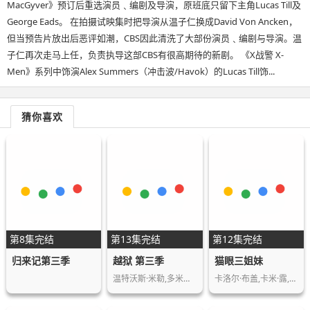
MacGyver》预订后重选演员﹑编剧及导演，原班底只留下主角Lucas Till及
George Eads。 在拍摄试映集时把导演从温子仁换成David Von Ancken，
但当预告片放出后恶评如潮，CBS因此清洗了大部份演员﹑编剧与导演。温
子仁再次走马上任，负责执导这部CBS有很高期待的新剧。 《X战警 X-
Men》系列中饰演Alex Summers（冲击波/Havok）的Lucas Till饰...
猜你喜欢
第8集完结
第13集完结
第12集完结
归来记第三季
越狱 第三季
猫眼三姐妹
温特沃斯·米勒,多米尼克·珀塞尔,阿莫里·…
卡洛尔·布盖,卡米·露,康斯坦斯·拉贝,辛…