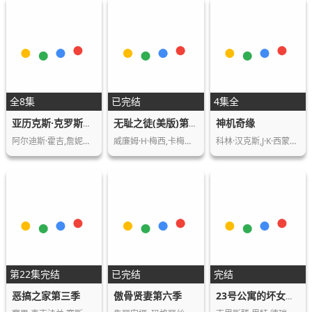
全8集
已完结
4集全
神机奇缘
亚历克斯·克罗斯第一季
无耻之徒(美版)第十季
阿尔迪斯·霍吉,詹妮弗·威格莫尔,梅赛德斯…
威廉姆·H·梅西,卡梅隆·莫纳汉,伊森·卡…
科林·汉克斯,J·K·西蒙斯,凯瑟琳·欧哈拉…
第22集完结
已完结
完结
恶搞之家第三季
傲骨贤妻第六季
23号公寓的坏女孩第二季