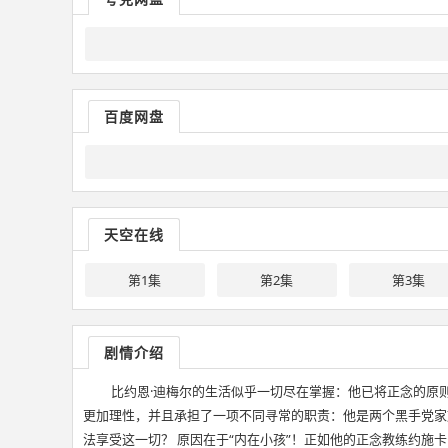
百度网盘
天空在线
第1集
第2集
第3集
剧情介绍
比约恩·迪梅尔的生活似乎一切尽在掌握：他已将正念的原
更加理性，并且承担了一项不同寻常的职责：他是两个黑手党家
法享受这一切？ 原因在于“内在小孩”！正如他的正念教练约施