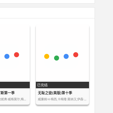
已完结
罗斯第一季
无耻之徒(美版)第十季
阿尔迪斯·霍吉,詹妮弗·威格莫尔,梅赛德斯…
威廉姆·H·梅西,卡梅隆·莫纳汉,伊森·卡…