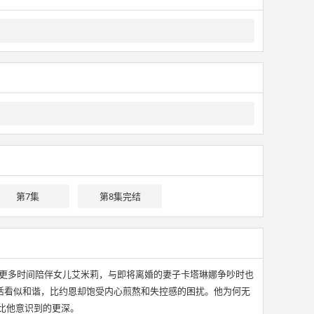
第7集
第8集完结
花更多时间陪伴女儿艾米莉，与即将离婚的妻子卡塔琳娜争吵时也
活看似和谐，比约恩却饱受内心煎熬和失控感的困扰。他为何无
远比他意识到的更深。