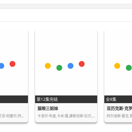
第12集完结
全8集
猫眼三姐妹
亚历克斯·克
温特沃斯·米勒,多米尼克·珀塞尔,阿莫里·…
卡洛尔·布盖,卡米·露,康斯坦斯·拉贝,辛…