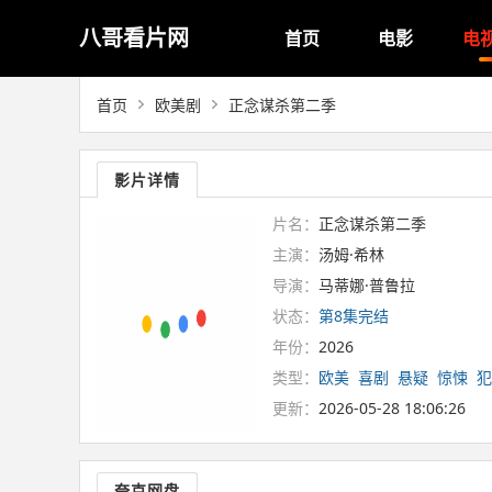
八哥看片网
首页
电影
电
首页
欧美剧
正念谋杀第二季
影片详情
片名：
正念谋杀第二季
主演：
汤姆·希林
导演：
马蒂娜·普鲁拉
状态：
第8集完结
年份：
2026
类型：
欧美
喜剧
悬疑
惊悚
犯
更新：
2026-05-28 18:06:26
夸克网盘