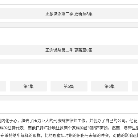
正念谋杀第二季.更新至8集
正念谋杀第二季.更新至8集
第4集
第5集
第6集
则内化于心，辞去了压力巨大的刑事辩护律师工作，并创办了自己的公司。他
族的法律代表，而他已经巧妙地让这两个家族的首领销声匿迹。然而，尽管生
卡·布莱特纳所解释的那样，比约恩童年时期的旧伤与未解的冲突，对他的影响