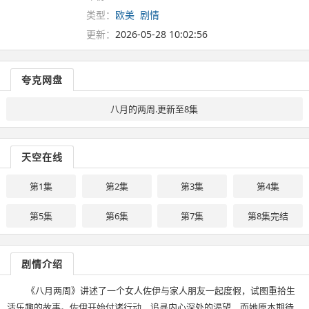
类型：
欧美
剧情
更新：
2026-05-28 10:02:56
夸克网盘
八月的两周.更新至8集
天空在线
第1集
第2集
第3集
第4集
第5集
第6集
第7集
第8集完结
剧情介绍
《八月两周》讲述了一个女人佐伊与家人朋友一起度假，试图重拾生
活乐趣的故事。佐伊开始付诸行动，追寻内心深处的渴望，而她原本期待