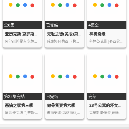
全8集
已完结
4集全
神机奇缘
亚历克斯·克罗斯第一季
无耻之徒(美版)第十季
阿尔迪斯·霍吉,詹妮弗·威格莫尔,梅赛德斯…
威廉姆·H·梅西,卡梅隆·莫纳汉,伊森·卡…
科林·汉克斯,J·K·西蒙斯,凯瑟琳·欧哈拉…
第22集完结
已完结
完结
恶搞之家第三季
傲骨贤妻第六季
23号公寓的坏女孩第二季
塞思·麦克法兰,赛斯·格林
朱丽安娜·,玛格丽丝,马特·朱克瑞,雅奇·…
克里斯滕·里特,德瑞玛·沃克,詹姆斯·范德…