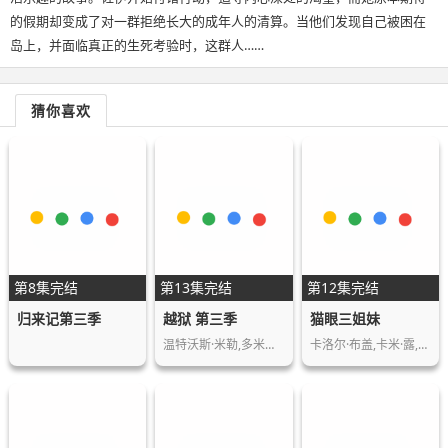
的假期却变成了对一群拒绝长大的成年人的清算。当他们发现自己被困在
岛上，并面临真正的生死考验时，这群人……
猜你喜欢
第8集完结
第13集完结
第12集完结
归来记第三季
越狱 第三季
猫眼三姐妹
温特沃斯·米勒,多米尼克·珀塞尔,阿莫里·…
卡洛尔·布盖,卡米·露,康斯坦斯·拉贝,辛…