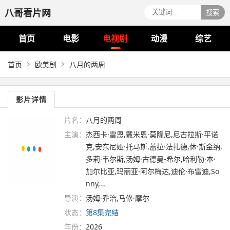
八哥看片网
搜索
首页
电影
电视剧
动漫
综艺
首页
欧美剧
八月的两周
影片详情
片名：
八月的两周
主演：
杰西卡·雷恩,戴米恩·莫隆尼,尼古拉斯·平诺
克,安东尼娅·托马斯,蕾拉·法扎德,休·斯金纳,
多莉·韦尔斯,汤姆·古德曼-希尔,哈利勒·本·
加尔比亚,玛丽亚·阿尔梅达,迪伦·布雷迪,So
nny,…
导演：
汤姆·乔治,马修·摩尔
状态：
第8集完结
年份：
2026