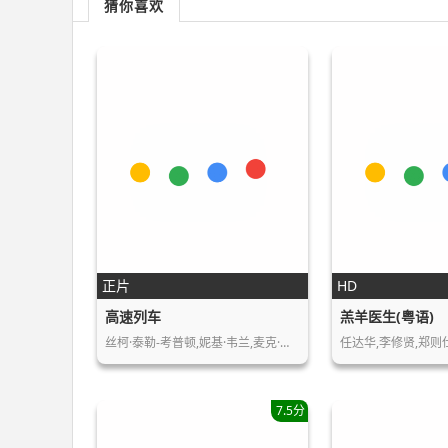
猜你喜欢
正片
HD
高速列车
羔羊医生(粤语)
丝柯·泰勒-考普顿,妮基·韦兰,麦克·曼宁…
任达华,李修贤,郑则
7.5分