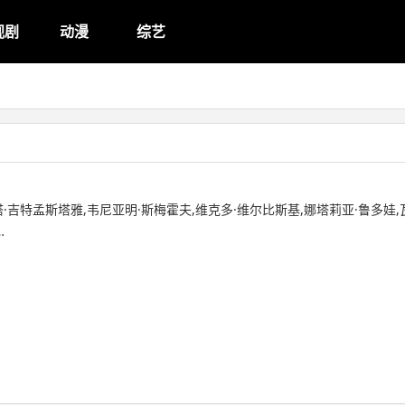
视剧
动漫
综艺
·吉特孟斯塔雅,韦尼亚明·斯梅霍夫,维克多·维尔比斯基,娜塔莉亚·鲁多娃,
…