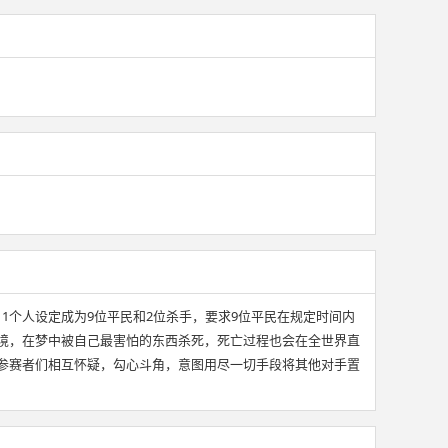
11个人设定成为9位平民和2位杀手，要求9位平民在规定时间内
境，在梦中被自己最害怕的东西杀死，死亡过程也会在全世界直
参赛者们相互怀疑，勾心斗角，意图用尽一切手段将其他对手置