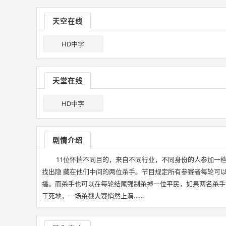
天空在线
HD中字
天堂在线
HD中字
剧情介绍
11位怀揣不同目的，来自不同行业，不同身份的人参加一档名
找出隐 藏在他们中间的两位杀手。节目规定所有参赛者每轮可
播。而杀手也可以在每轮结尾强制杀掉一位平民，如果两名杀手
于死地，一场杀戮大赛悄然上演……