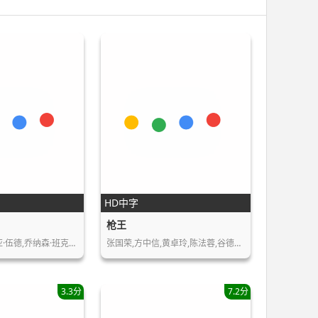
HD中字
枪王
保罗·霍根,伊利亚·伍德,乔纳森·班克斯,…
张国荣,方中信,黄卓玲,陈法蓉,谷德昭,陈望…
3.3分
7.2分