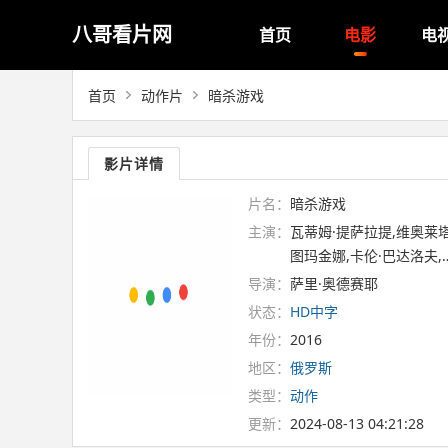
八哥看片网
首页
电影
电
首页
动作片
暗杀游戏
影片详情
片名：
暗杀游戏
主演：
瓦蒂姆·提萨拉提,维奥莱塔
图玛金娜,卡伦·巴达洛夫,
导演：
萨里·奥德赛耶
状态：
HD中字
年份：
2016
地区：
俄罗斯
类型：
动作
更新：
2024-08-13 04:21:28