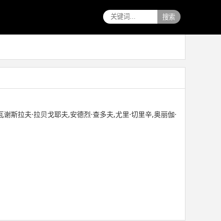
搜索
瓦谢斯拉夫·拉贝戈耶夫,安德烈·查多夫,尤里·切里辛,奥丽伽·