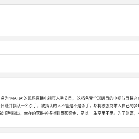
为“MAFIA”的现场直播电视真人秀节目， 这档备受全球瞩目的电视节目将这
以怀疑并指认一名杀手，被指认的人不管是不是杀手，都将被强制带入自己的梦
被顺利指出，幸存的获胜者将得到巨额奖金，足以一 生享用不尽。为了财富，