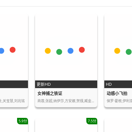
更新HD
HD
女神捕之铁证
动感小飞拍
仕,关宝慧,刘兆铭
商蓉,张超,纳伊莎,方安娜,贺镪,臧金生,刘…
5.9分
7.5分