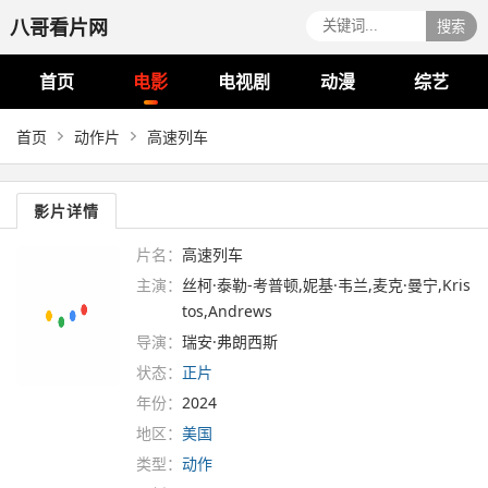
八哥看片网
搜索
首页
电影
电视剧
动漫
综艺
首页
动作片
高速列车
影片详情
片名：
高速列车
主演：
丝柯·泰勒-考普顿,妮基·韦兰,麦克·曼宁,Kris
tos,Andrews
导演：
瑞安·弗朗西斯
状态：
正片
年份：
2024
地区：
美国
类型：
动作