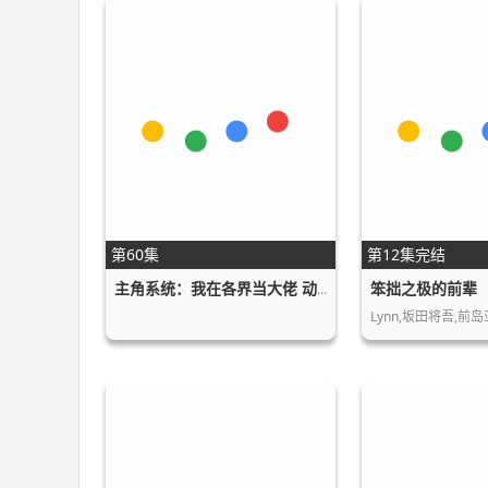
第60集
第12集完结
笨拙之极的前辈
主角系统：我在各界当大佬 动态漫画
Lynn,坂田将吾,前