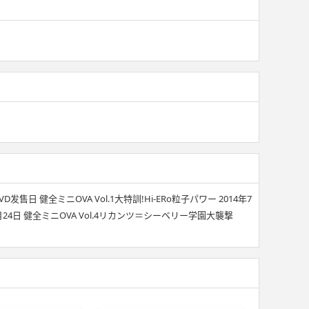
发售日 健全ミニOVA Vol.1大特訓!Hi-ERo粒子パワー 2014年7
9月24日 健全ミニOVA Vol.4リカンツ＝シーベリー学園大襲撃