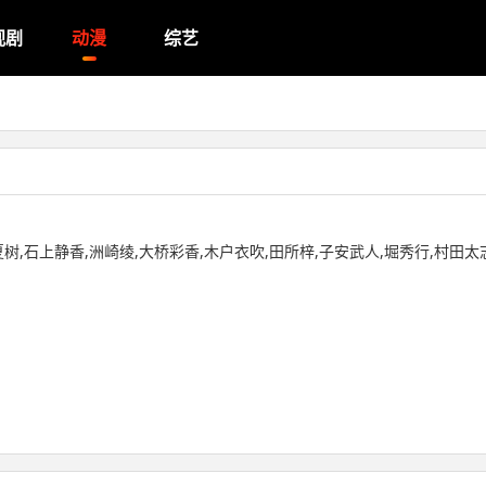
视剧
动漫
综艺
树,石上静香,洲崎绫,大桥彩香,木户衣吹,田所梓,子安武人,堀秀行,村田太