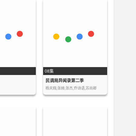
08集
民调局异闻录第二季
杨天翔,张赫,张杰,乔诗语,苏尚卿