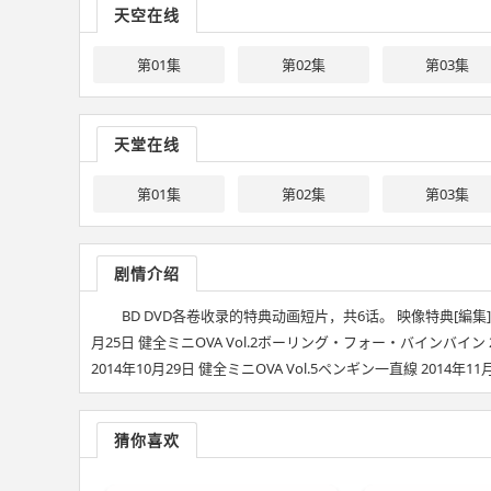
天空在线
第01集
第02集
第03集
天堂在线
第01集
第02集
第03集
剧情介绍
BD DVD各卷收录的特典动画短片，共6话。 映像特典[編集] Blu
月25日 健全ミニOVA Vol.2ボーリング・フォー・バインバイン 2
2014年10月29日 健全ミニOVA Vol.5ペンギン一直線 2014年11
猜你喜欢