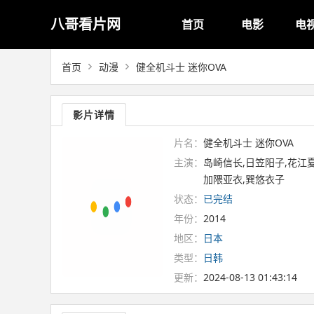
八哥看片网
首页
电影
电
首页
动漫
健全机斗士 迷你OVA
影片详情
片名：
健全机斗士 迷你OVA
主演：
岛崎信长,日笠阳子,花江夏
加隈亚衣,巽悠衣子
状态：
已完结
年份：
2014
地区：
日本
类型：
日韩
更新：
2024-08-13 01:43:14