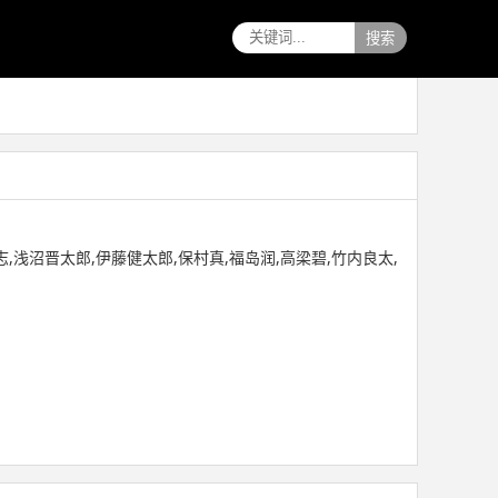
搜索
志,浅沼晋太郎,伊藤健太郎,保村真,福岛润,高梁碧,竹内良太,