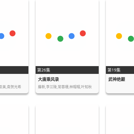
第26集
第19集
大唐乘风录
武神绝巅
岛亚美,斋贺光希
藤新,李兰陵,常蓉珊,林帽帽,叶知秋