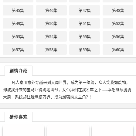
第45集
第46集
第47集
第48集
第49集
第50集
第51集
第52集
第53集
第54集
第55集
第56集
第57集
第58集
第59集
第60集
剧情介绍
凡人秦川意外穿越来到大周世界，成为第一纨绔，众人笑我如废物，
却被我开来的宝马吓得跪地叫爷，女帝拜倒在我名车之下……本想继续驰骋
大周，系统却让我纵横万界，成为最强爽文主角？！
猜你喜欢