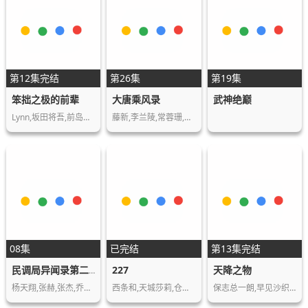
第12集完结
第26集
第19集
笨拙之极的前辈
大唐乘风录
武神绝巅
Lynn,坂田将吾,前岛亚美,斋贺光希
藤新,李兰陵,常蓉珊,林帽帽,叶知秋
08集
已完结
第13集完结
227
天降之物
民调局异闻录第二季
杨天翔,张赫,张杰,乔诗语,苏尚卿
西条和,天城莎莉,仓冈水巴,帆风千春,海乃琉…
保志总一朗,早见沙织,野水伊织,美名,铃木达…