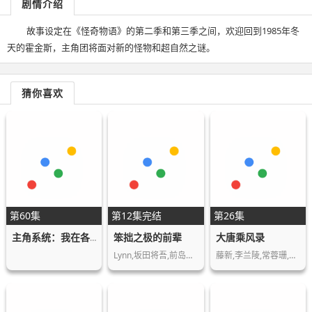
剧情介绍
故事设定在《怪奇物语》的第二季和第三季之间，欢迎回到1985年冬
天的霍金斯，主角团将面对新的怪物和超自然之谜。
猜你喜欢
第60集
第12集完结
第26集
笨拙之极的前辈
大唐乘风录
主角系统：我在各界当大佬 动态漫画
Lynn,坂田将吾,前岛亚美,斋贺光希
藤新,李兰陵,常蓉珊,林帽帽,叶知秋