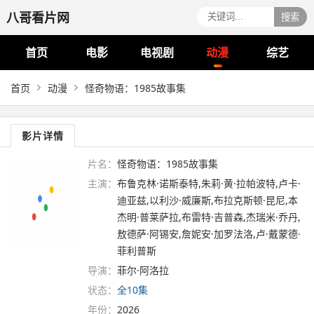
八哥看片网
搜索
首页
电影
电视剧
动漫
综艺
首页
动漫
怪奇物语：1985故事集
影片详情
片名：
怪奇物语：1985故事集
主演：
布鲁克林·诺斯泰特,朱莉·黄·拉帕波特,卢卡·
迪亚兹,以利沙·威廉斯,布拉克斯顿·昆尼,本
杰明·普莱萨拉,布雷特·吉普森,杰瑞米·乔丹,
敖德萨·阿锡安,詹妮安·加罗法洛,卢·戴蒙德·
菲利普斯
导演：
菲尔·阿洛拉
状态：
全10集
年份：
2026