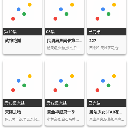
第19集
08集
已完结
武神绝巅
227
民调局异闻录第二季
杨天翔,张赫,张杰,乔诗语,苏尚卿
西条和,天城莎莉,仓冈水巴,帆风千春,海乃琉…
第13集完结
第12集完结
已完结
天降之物
黄金神威第一季
魔法少女STAR花音100%
保志总一朗,早见沙织,野水伊织,美名,铃木达…
小林亲弘,白石晴香,伊藤健太郎,大塚芳忠
東山奈央,伊藤加奈惠,下野纮,伊藤美纪,洲崎…