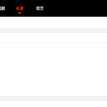
视剧
动漫
综艺