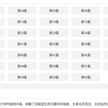
第04集
第05集
第06集
第13集
第14集
第15集
第22集
第23集
第24集
第31集
第32集
第33集
第40集
第41集
第42集
第49集
第50集
第51集
第58集
第59集
第60集
拾行李时碰倒木箱，唤醒了因被遗忘而沉睡的四瑞兽，主事业的苍龙、主财运的