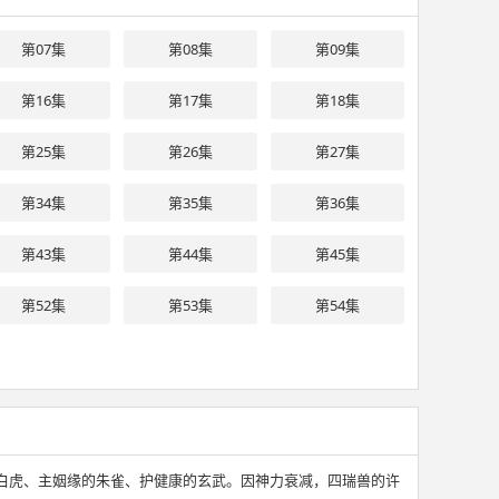
第07集
第08集
第09集
第16集
第17集
第18集
第25集
第26集
第27集
第34集
第35集
第36集
第43集
第44集
第45集
第52集
第53集
第54集
白虎、主姻缘的朱雀、护健康的玄武。因神力衰减，四瑞兽的许