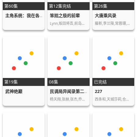
第60集
第12集完结
第26集
笨拙之极的前辈
大唐乘风录
主角系统：我在各界当大佬 动态漫画
Lynn,坂田将吾,前岛亚美,斋贺光希
藤新,李兰陵,常蓉珊,林帽帽,叶知秋
第19集
08集
已完结
武神绝巅
227
民调局异闻录第二季
杨天翔,张赫,张杰,乔诗语,苏尚卿
西条和,天城莎莉,仓冈水巴,帆风千春,海乃琉…