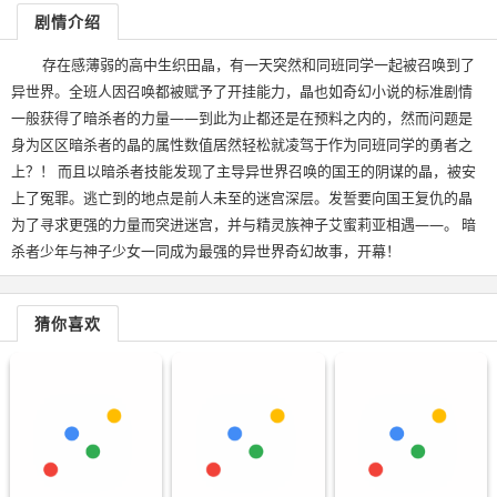
剧情介绍
存在感薄弱的高中生织田晶，有一天突然和同班同学一起被召唤到了
异世界。全班人因召唤都被赋予了开挂能力，晶也如奇幻小说的标准剧情
一般获得了暗杀者的力量——到此为止都还是在预料之内的，然而问题是
身为区区暗杀者的晶的属性数值居然轻松就凌驾于作为同班同学的勇者之
上？！ 而且以暗杀者技能发现了主导异世界召唤的国王的阴谋的晶，被安
上了冤罪。逃亡到的地点是前人未至的迷宫深层。发誓要向国王复仇的晶
为了寻求更强的力量而突进迷宫，并与精灵族神子艾蜜莉亚相遇——。 暗
杀者少年与神子少女一同成为最强的异世界奇幻故事，开幕！
猜你喜欢