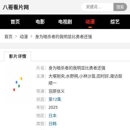
八哥看片网
搜索
首页
电影
电视剧
动漫
综艺
首页
动漫
身为暗杀者的我明显比勇者还强
影片详情
片名：
身为暗杀者的我明显比勇者还强
主演：
大塚刚央,水野朔,小林沙苗,田村好,诹访部
顺一
导演：
羽原信义
状态：
第12集
年份：
2025
地区：
日本
类型：
日韩