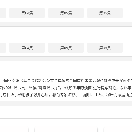
第04集
第05集
第06集
第04集
第05集
第06集
，中国妇女发展基金会作为公益支持单位的全国首档零零后观点碰撞成长探索类
位00后议事员，坐镇 “零零议事厅”，围绕“少年的烦恼”进行提案辩论，以此
虚用成长故事帮助孩子敞开心扉，教育专家陈默、王旭明、王丛、穆岩为家庭指