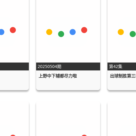
20250504期
第42集
上野中下辅都尽力啦
出球制胜第三