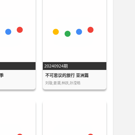
20240924期
季
不可思议的旅行 亚洲篇
刘璇,姜潮,林跃,孙滢皓