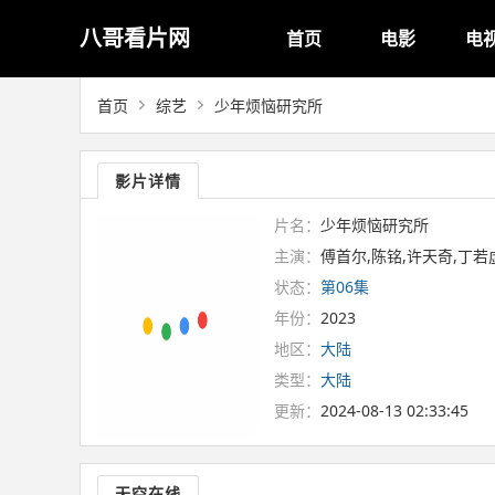
八哥看片网
首页
电影
电
首页
综艺
少年烦恼研究所
影片详情
片名：
少年烦恼研究所
主演：
傅首尔,陈铭,许天奇,丁若
状态：
第06集
年份：
2023
地区：
大陆
类型：
大陆
更新：
2024-08-13 02:33:45
天空在线