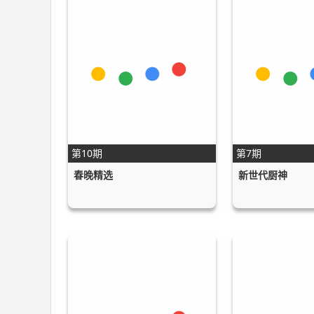
第10期
第7期
春晚精选
新世代厨神