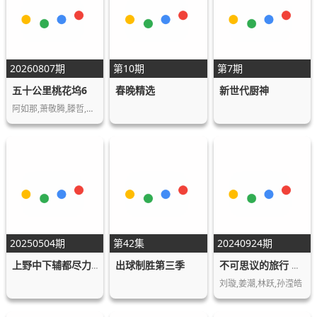
20260807期
第10期
第7期
五十公里桃花坞6
春晚精选
新世代厨神
阿如那,萧敬腾,滕哲,袁咏仪,彭冠英,周涛,…
20250504期
第42集
20240924期
出球制胜第三季
上野中下辅都尽力啦
不可思议的旅行 亚洲篇
刘璇,姜潮,林跃,孙滢皓