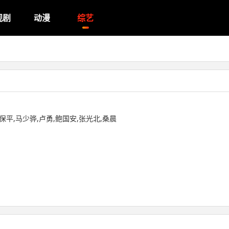
视剧
动漫
综艺
沈保平,马少骅,卢勇,鲍国安,张光北,桑晨