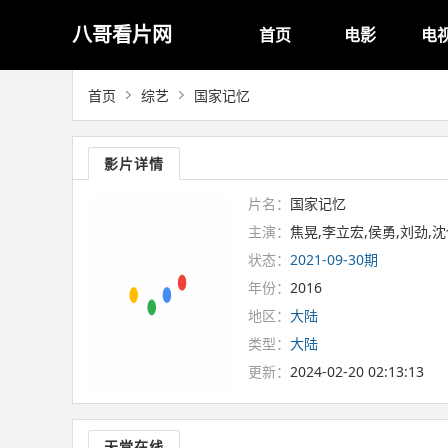
八哥看片网
首页
电影
电
首页
综艺
国家记忆
影片详情
片名：
国家记忆
主演：
焦晃,李立宏,侯勇,刘劲,
状态：
2021-09-30期
年份：
2016
地区：
大陆
类型：
大陆
更新：
2024-02-20 02:13:13
天堂在线