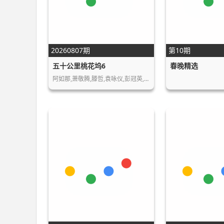
20260807期
第10期
五十公里桃花坞6
春晚精选
阿如那,萧敬腾,滕哲,袁咏仪,彭冠英,周涛,…