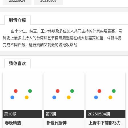
20220924
20230909
剧情介绍
由李李仁、纳豆、王少伟以及多位艺人共同主持的外景实境竞赛，号
称史上最多主持人的台湾综艺节目每周邀请在线大咖嘉宾加盟，斗智斗勇
完成不同任务，进行残酷又刺激的城池攻略战！
猜你喜欢
第10期
第7期
20250504期
春晚精选
新世代厨神
上野中下辅都尽力啦