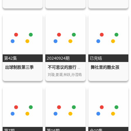
第42集
20240924期
已完结
出球制胜第三季
舞社里的酷女孩
不可思议的旅行 亚洲篇
刘璇,姜潮,林跃,孙滢皓
第7期
第16期
全10集