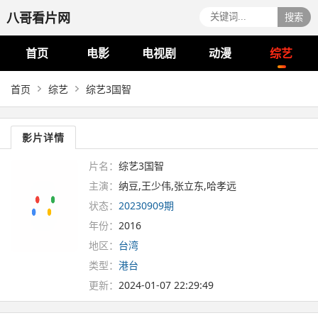
八哥看片网
搜索
首页
电影
电视剧
动漫
综艺
首页
综艺
综艺3国智
影片详情
片名：
综艺3国智
主演：
纳豆,王少伟,张立东,哈孝远
状态：
20230909期
年份：
2016
地区：
台湾
类型：
港台
更新：
2024-01-07 22:29:49