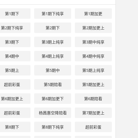
第1期下
第1期下纯享
第1期加更
第2期下纯享
第2期下
第2期加更上
第3期下
第3期上纯享
第3期中纯享
第4期中
第4期上纯享
第4期中纯享
第5期上
第5期中
第5期上纯享
超前彩蛋
第5期陪看
第5期加更上
第6期加更上
第6期加更下
第6期陪看
超前彩蛋
杨茜惠空降陪看
第7期加更上
第8期下
第8期下纯享
超前彩蛋