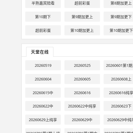
半熟嘉宾陪看
超前彩蛋
第8期加更上
第10期下
第9期加更上
第9期加更下
超前彩蛋
第10期加更上
第10期加更下
天堂在线
20260519
20260525
20260601第1
20260604
20260605
20260608上
20260615中
20260616
20260616纯
20260622中
20260622中纯享
20260623下
20260629上纯享
20260629中
20260629中纯