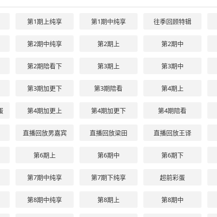
第1期上纯享
第1期中纯享
往季回顾特辑
第2期中纯享
第2期上
第2期中
第2期陪看下
第3期上
第3期中
第3期加更下
第3期陪看
第4期上
蛋
第4期加更上
第4期加更下
第4期陪看
直播回放男嘉宾
直播回放梁田
直播回放王译
第6期上
第6期中
第6期下
第7期中纯享
第7期下纯享
超前彩蛋
第8期中纯享
第8期上
第8期中