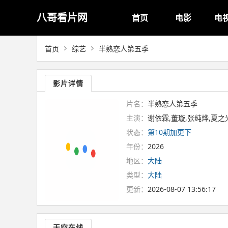
八哥看片网
首页
电影
电
首页
综艺
半熟恋人第五季
影片详情
片名：
半熟恋人第五季
主演：
谢依霖,董璇,张纯烨,夏之
状态：
第10期加更下
年份：
2026
地区：
大陆
类型：
大陆
更新：
2026-08-07 13:56:17
天空在线