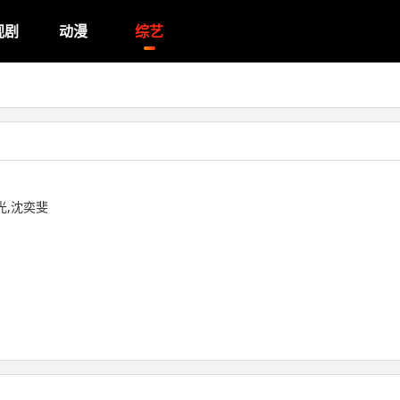
视剧
动漫
综艺
光,沈奕斐