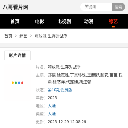
八哥看片网
搜索
首页
电影
电视剧
动漫
综艺
首页
综艺
嗨放派·生存对战季
影片详情
片名：
嗨放派·生存对战季
主演：
郑恺,徐志胜,丁真珍珠,王赫野,颜安,苗苗,程
潇,徐艺洋,代露娃,胡连馨
状态：
第10期会员版
年份：
2025
地区：
大陆
类型：
大陆
更新：
2025-12-29 12:08:26