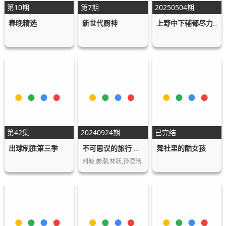
第10期
第7期
20250504期
春晚精选
新世代厨神
上野中下辅都尽力啦
第42集
20240924期
已完结
出球制胜第三季
舞社里的酷女孩
不可思议的旅行 亚洲篇
刘璇,姜潮,林跃,孙滢皓