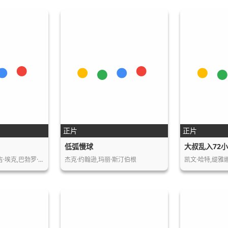
正片
正片
低弧慢球
大叔乱入72
海蒂斯,阿斯兰,阿尔吉·埃克,巴勃罗·吉萨…
杰克·约翰逊,玛丽·斯汀伯根