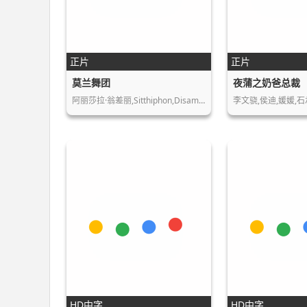
正片
正片
莫兰舞团
夜蒲之奶爸总裁
阿丽莎拉·翁差丽,Sitthiphon,Disamo…
李文骁,侯迪,媛媛,
HD中字
HD中字