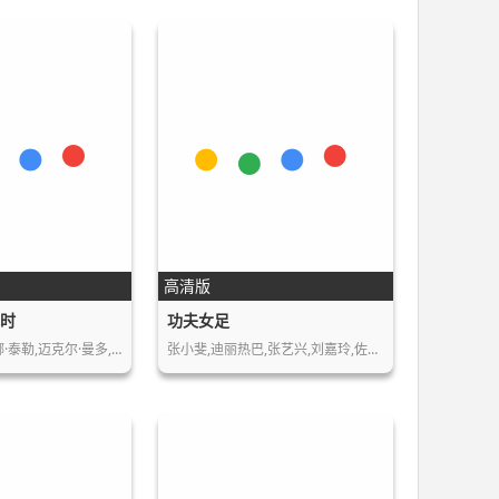
高清版
小时
功夫女足
凯文·哈特,缇雅娜·泰勒,迈克尔·曼多,扎…
张小斐,迪丽热巴,张艺兴,刘嘉玲,佐藤健,艾…