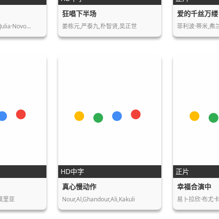
！
狂唱下半场
爱的千丝万缕
,Julia·Novo…
姜栋元,严泰九,朴智贤,吴正世
HD中字
正片
真心慢动作
幸福合演中
莫里亚
Nour,Al,Ghandour,Ali,Kakuli