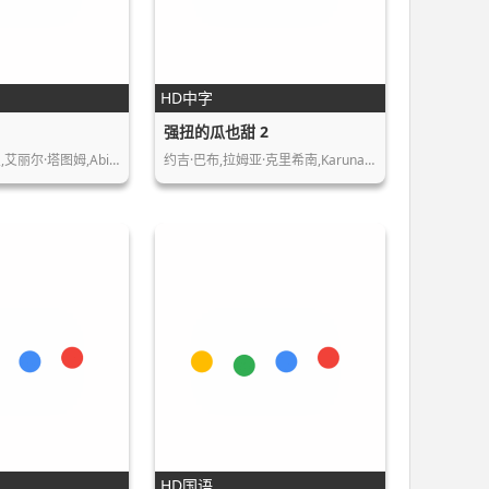
HD中字
强扭的瓜也甜 2
凯特琳·哈尔德曼,艾丽尔·塔图姆,Abidz…
约吉·巴布,拉姆亚·克里希南,Karunas,…
HD国语