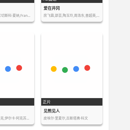
爱在井冈
菲利波·蒂米,弗兰切斯科·夏纳,Frances…
房飞霖,邵芸,陶玉玲,周浩东,普超英,郭睿智…
正片
见熊见人
易卜拉欣·布尤卡克,伊尔卡·阿克苏穆,巴萨…
皮埃尔·里夏尔,古斯塔弗·科文