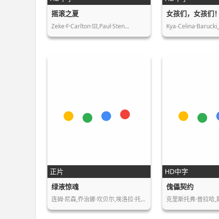
摇滚之夏
女孩们，女孩们
Zeke·F·Carlton·III,Paul·Sten…
Kya-Celina·Barucki
正片
HD中字
绿液惊魂
傀儡契约
连姆·尼森,乔治娜·坎贝尔,埃洛拉·托尔基…
克里斯托弗·普拉哈,