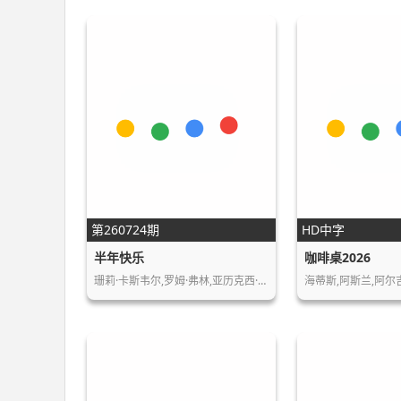
第260724期
HD中字
半年快乐
咖啡桌2026
珊莉·卡斯韦尔,罗姆·弗林,亚历克西·科诺…