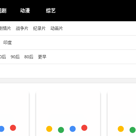
视剧
动漫
综艺
剧情片
战争片
纪录片
动画片
印度
0后
90后
80后
更早