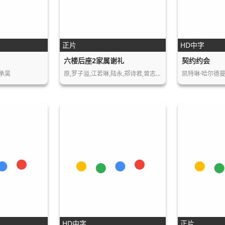
正片
HD中字
六楼后座2家属谢礼
契约约会
石承昊
原,罗子溢,江若琳,陆永,郑诗君,曾志伟,林…
HD中字
正片