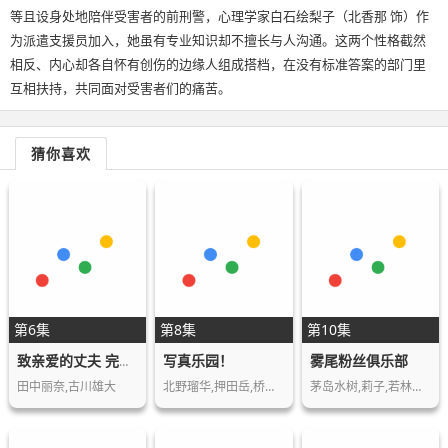
等且设身处地陪伴受害者的前刑警，心理学家白石绘梨子（北香那 饰）作
为派遣支援员加入，她虽有专业知识却不擅长与人沟通。这两个性格截然
相反、内心却各自怀有创伤的边缘人组成搭档，在没有标准答案的部门里
互相扶持，共同面对受害者们的痛苦。
猜你喜欢
第6集
第8集
第10集
写真乐园！
雾尾粉丝俱乐部
致亲爱的丈夫 完美妻子的谎言
田中丽奈,古川雄大
北野瑠华,押田岳,桥本梨菜,矢野ななか,永尾…
茅岛水树,莉子,若林时英,小宫璃央,星乃梦奈…