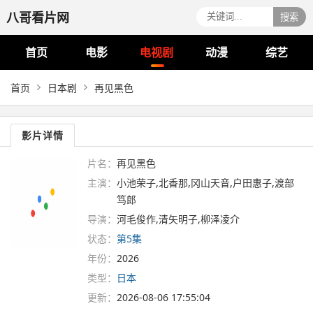
八哥看片网
搜索
首页
电影
电视剧
动漫
综艺
首页
日本剧
再见黑色
影片详情
片名：
再见黑色
主演：
小池荣子,北香那,冈山天音,户田惠子,渡部
笃郎
导演：
河毛俊作,清矢明子,柳泽凌介
状态：
第5集
年份：
2026
类型：
日本
更新：
2026-08-06 17:55:04