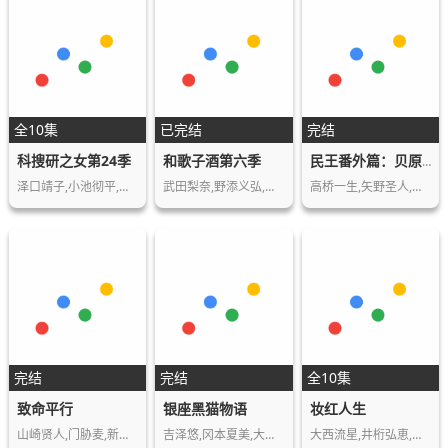
全10集
已完结
完结
科搜研之女第24季
和歌子酒第六季
民王番外篇：贝原秘书与六怪客
泽口靖子,小池彻平,若村麻由美,齐藤晓,山本…
武田梨奈,野添义弘,鎌苅健太,山田キヌヲ,…
高桥一生,矢野圣人,佐津川爱美,ラサール石…
完结
完结
全10集
致命平行
银座黑猫物语
妆红人生
山崎贤人,门胁麦,新田真剑佑,新木优子,佐野…
吉泽悠,冈本夏美,大东骏介,永尾玛利亚,佐野…
大西流星,井桁弘恵,森迫永依,深田龙生