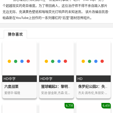
个超越现实的奇异维度。为了带回病人，这位治疗师不得不亲自踏入那片
无边无际、充满黄色壁纸和嗡嗡荧光灯响声的未知迷宫。 该片改编自凯恩·
帕森斯在YouTube上创作的一系列爆红的“后室”题材恐怖短片。
猜你喜欢
HD中字
HD中字
HD
六度战栗
猩球崛起2：黎明之战
侏罗纪公园2：失落的世界
爱德华·福隆
安迪·瑟金斯,杰森·克拉克,加里·奥德曼,…
杰夫·高布伦,朱丽安·摩尔,皮特·波斯尔思…
6.7分
6.4分