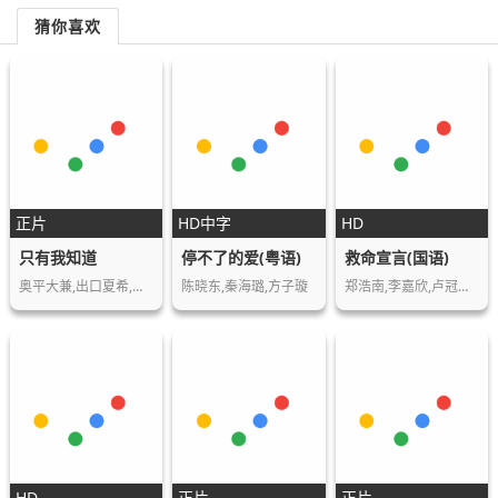
猜你喜欢
正片
HD中字
HD
只有我知道
停不了的爱(粤语)
救命宣言(国语)
奥平大兼,出口夏希,佐野晶哉,菊池日菜子,…
陈晓东,秦海璐,方子璇
郑浩南,李嘉欣,卢冠廷,任达华,高志森,叶子…
HD
正片
正片