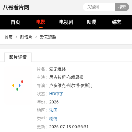
八哥看片网
搜索
首页
电影
电视剧
动漫
综艺
首页
剧情片
爱无退路
影片详情
片名：
爱无退路
主演：
尼古拉斯·布赖恩松
导演：
卢多维克·科尔博-贾斯汀
状态：
HD中字
年份：
2026
地区：
法国
类型：
剧情
更新：
2026-07-13 00:56:31