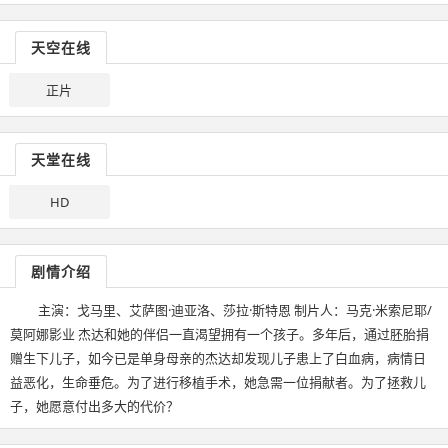
天空在线
正片
天堂在线
HD
剧情介绍
主演：戈马里、艾萨图·迪亚洛、莎拉·斯特恩 制片人：马克·米索尼耶/
莫阿娜影业 杰达和她的伴侣一直渴望拥有一个孩子。多年后，通过胚胎捐
赠生下儿子，如今已是单身母亲的杰达却发现儿子患上了白血病，病情日
益恶化，生命垂危。为了进行移植手术，她急需一位捐献者。为了拯救儿
子，她愿意付出多大的代价？