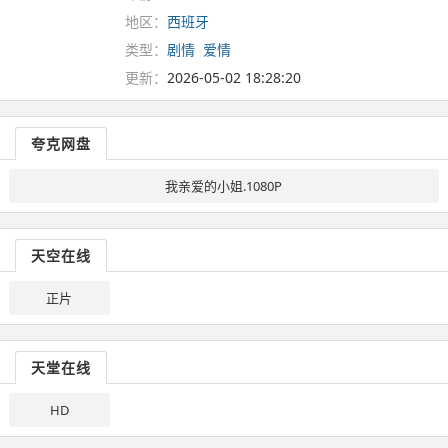
地区：
西班牙
类型：
剧情
爱情
更新：
2026-05-02 18:28:20
夸克网盘
我亲爱的小姐.1080P
天空在线
正片
天堂在线
HD