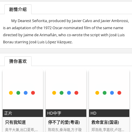
剧情介绍
My Dearest Señorita, produced by Javier Calvo and Javier Ambrossi,
is an adaptation of the 1972 Oscar-nominated film of the same name
directed by Jaime de Arimañán, who co-wrote the script with José Luis
Borau starring José Luis López Vázquez.
猜你喜欢
正片
HD中字
HD
只有我知道
停不了的爱(粤语)
救命宣言(国语)
奥平大兼,出口夏希,佐野晶哉,菊池日菜子,…
陈晓东,秦海璐,方子璇
郑浩南,李嘉欣,卢冠廷,任达华,高志森,叶子…