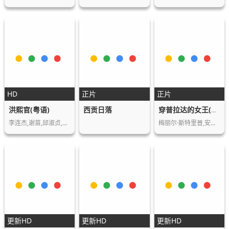
HD
正片
正片
洪熙官(粤语)
西贡日落
穿普拉达的女王(原声)
李连杰,谢苗,邱淑贞,叶德娴,陈松勇,计春华…
梅丽尔·斯特里普,安妮·海瑟薇,艾米莉·布…
更新HD
更新HD
更新HD