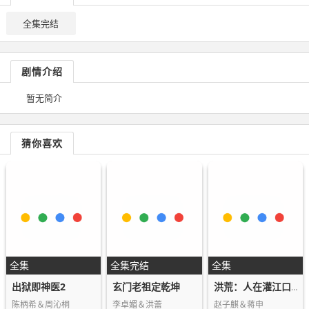
全集完结
剧情介绍
暂无简介
猜你喜欢
全集
全集完结
全集
出狱即神医2
玄门老祖定乾坤
洪荒：人在灌江口，迎娶三圣母
陈柄希＆周沁桐
李卓媚＆洪蕾
赵子麒＆蒋申