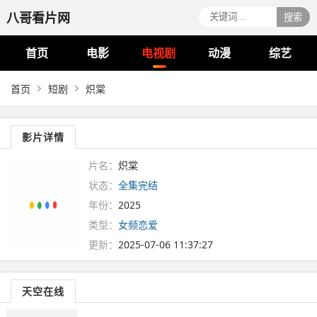
八哥看片网
搜索
首页
电影
电视剧
动漫
综艺
首页
短剧
炽棠
影片详情
片名：
炽棠
状态：
全集完结
年份：
2025
类型：
女频恋爱
更新：
2025-07-06 11:37:27
天空在线