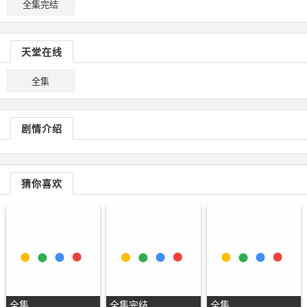
全集完结
天堂在线
全集
剧情介绍
猜你喜欢
全集
全集完结
全集