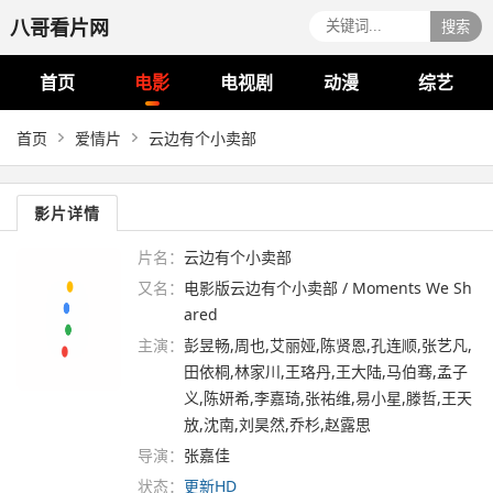
八哥看片网
搜索
首页
电影
电视剧
动漫
综艺
首页
爱情片
云边有个小卖部
影片详情
片名：
云边有个小卖部
又名：
电影版云边有个小卖部 / Moments We Sh
ared
主演：
彭昱畅,周也,艾丽娅,陈贤恩,孔连顺,张艺凡,
田依桐,林家川,王珞丹,王大陆,马伯骞,孟子
义,陈妍希,李嘉琦,张祐维,易小星,滕哲,王天
放,沈南,刘昊然,乔杉,赵露思
导演：
张嘉佳
状态：
更新HD