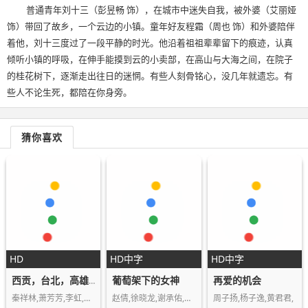
普通青年刘十三（彭昱畅 饰），在城市中迷失自我，被外婆（艾丽娅
饰）带回了故乡，一个云边的小镇。童年好友程霜（周也 饰）和外婆陪伴
着他，刘十三度过了一段平静的时光。他沿着祖祖辈辈留下的痕迹，认真
倾听小镇的呼吸，在伸手能摸到云的小卖部，在高山与大海之间，在院子
的桂花树下，逐渐走出往日的迷惘。有些人刻骨铭心，没几年就遗忘。有
些人不论生死，都陪在你身旁。
猜你喜欢
HD
HD中字
HD中字
葡萄架下的女神
再爱的机会
西贡，台北，高雄(国语)
秦祥林,萧芳芳,李虹,張冰玉,江明,曹健,韩…
赵倩,徐晓龙,谢承佑,刘雨欣,
周子扬,杨子逸,黄君君,