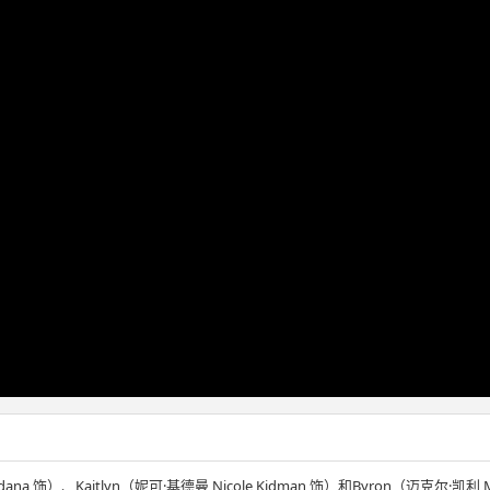
na 饰）、Kaitlyn（妮可·基德曼 Nicole Kidman 饰）和Byron（迈克尔·