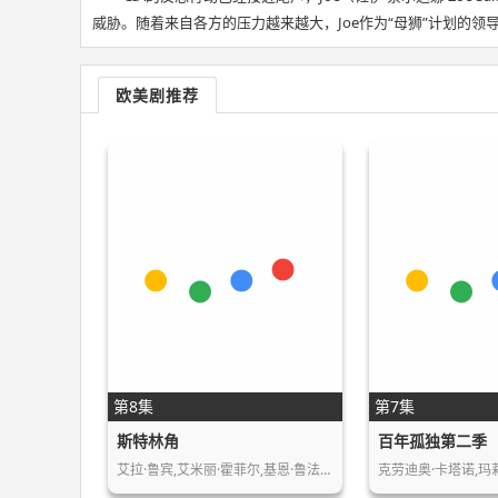
威胁。随着来自各方的压力越来越大，Joe作为“母狮”计划的
欧美剧推荐
第8集
第7集
斯特林角
百年孤独第二季
艾拉·鲁宾,艾米丽·霍菲尔,基恩·鲁法洛,…