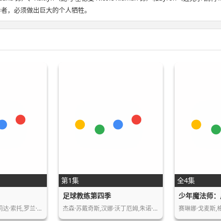
领导者，必须做出巨大的个人牺牲。
第1集
全4集
足球教练第四季
少年魔法师：
克劳迪奥·卡塔诺,玛莉达·索托,罗兰·索菲…
杰森·苏戴奇斯,汉娜·沃丁厄姆,朱诺·坦普…
赛琳娜·戈麦斯,