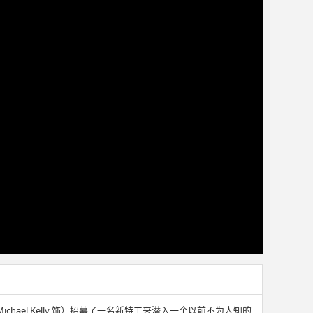
凯利 Michael Kelly 饰）招募了一名新特工来潜入一个以前不为人知的