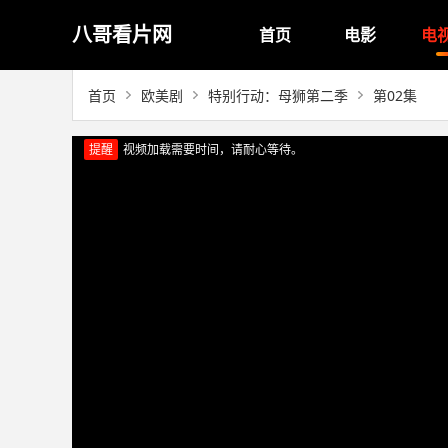
八哥看片网
首页
电影
电
首页
欧美剧
特别行动：母狮第二季
第02集
提醒
视频加载需要时间，请耐心等待。
正在播放：特别行动：母狮第二季（第02集）