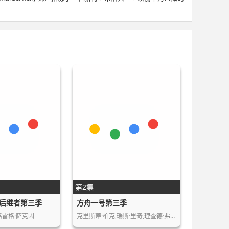
第2集
后继者第三季
方舟一号第三季
格雷格·萨克因
克里斯蒂·柏克,瑞斯·里奇,理查德·弗利施…