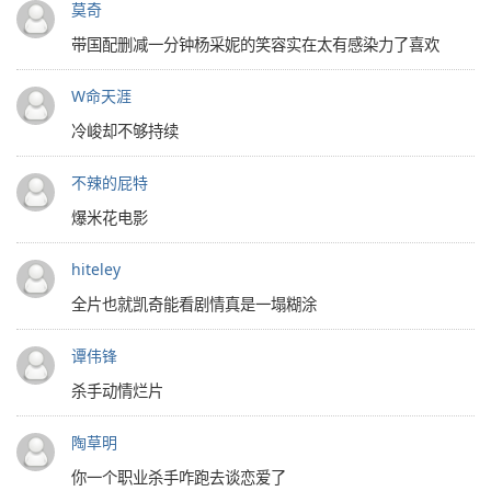
莫奇
带国配删减一分钟杨采妮的笑容实在太有感染力了喜欢
W命天涯
冷峻却不够持续
不辣的屁特
爆米花电影
hiteley
全片也就凯奇能看剧情真是一塌糊涂
谭伟锋
杀手动情烂片
陶草明
你一个职业杀手咋跑去谈恋爱了