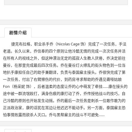
剧情介绍
捷克布拉格，职业杀手乔（Nicolas Cage 饰）完成了一次任务，手法
老道。长久以来，乔信奉的四个原则让他冷酷无情的完成一次次任务并活
在所有人的视线之外，但这种漂泊无定的孤寂人生教人厌倦，乔决定前往
曼谷，在那里完成最后四次任务。乔在曼谷灯火缭乱的街头物色到一位当
地扒手康担任自己的助手兼翻译，负责与泰国雇主接头。乔很快完成了第
一次任务，付出了右臂擦伤的代价，到药房寻求帮助的乔遇见聋哑姑娘
Fon（杨采妮 饰），后者温柔的态度让乔的心中萌发了牵挂……康在接头的
途中被一群流氓殴打，满身伤痕的康打动了乔，乔传授他战斗的技巧，自
己冷酷的原则也开始发生动摇。乔的最后一次任务是刺杀一位敢作敢为的
正派政治家，康的话犹在耳边让他迟迟不能动手。另一方面，泰国雇主恐
怕事情败露而欲杀人灭口。乔与黑帮雇主的战斗不可避免……