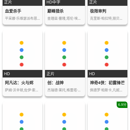
正片
HD中字
正片
血爱杀手
巅峰猎杀
极限审判
平采娜·乐维瑟派布恩,塔纳波·里拉塔纳卡…
查理兹·塞隆,塔伦·埃哲顿,艾瑞克·巴纳,…
克里斯·帕拉特,丽贝卡·弗格森,卡莉·瑞斯…
HD
正片
HD
阿凡达：火与烬
创：战神
神奇4侠：初露锋芒
萨姆·沃辛顿,佐伊·索尔达娜,西格妮·韦弗…
杰瑞德·莱托,格蕾塔·李,埃文·彼得斯,朱…
佩德罗·帕斯卡,凡妮莎·柯比,艾邦·摩斯-…
6.9分